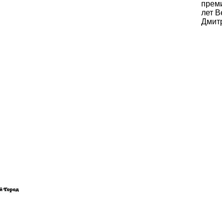
преми
лет 
Дмит