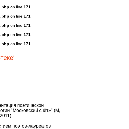
s.php
on line
171
s.php
on line
171
s.php
on line
171
s.php
on line
171
s.php
on line
171
теке"
ентация поэтической
огии "Московский счёт»" (М,
2011)
стием поэтов-лауреатов