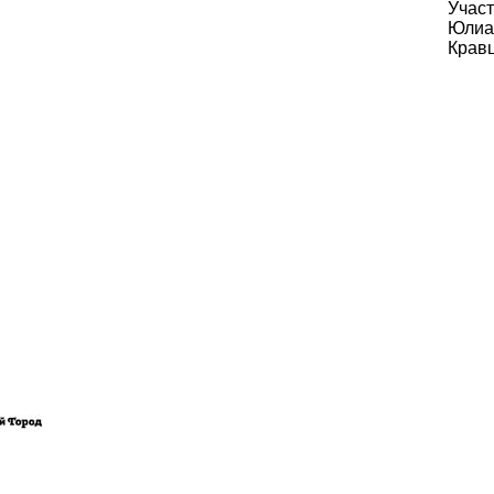
Участ
Юлиа
Крав