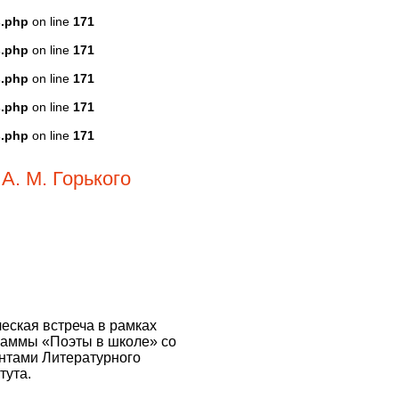
s.php
on line
171
s.php
on line
171
s.php
on line
171
s.php
on line
171
s.php
on line
171
А. М. Горького
еская встреча в рамках
раммы «Поэты в школе» со
нтами Литературного
тута.