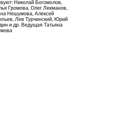
твуют: Николай Богомолов,
лья Громова, Олег Лекманов,
яна Нешумова, Алексей
опьев, Лев Турчинский, Юрий
дин и др. Ведущая Татьяна
мова