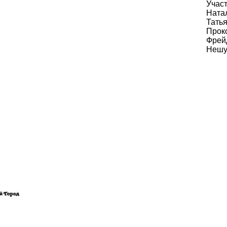
Учас
Ната
Тать
Прок
Фрей
Нешу