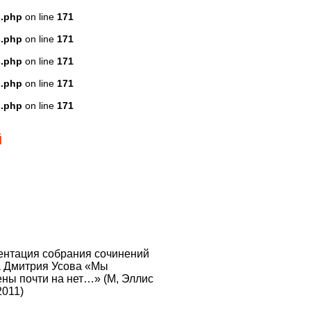
s.php
on line
171
s.php
on line
171
s.php
on line
171
s.php
on line
171
s.php
on line
171
й
ентация собрания сочинений
а Дмитрия Усова «Мы
ны почти на нет…» (М, Эллис
2011)