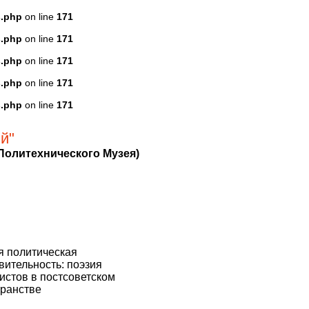
s.php
on line
171
s.php
on line
171
s.php
on line
171
s.php
on line
171
s.php
on line
171
й"
и Политехнического Музея)
я политическая
вительность: поэзия
истов в постсоветском
транстве