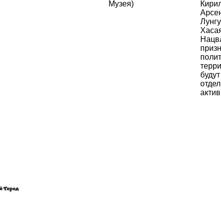
Музея)
Кири
Арсен
Лунгу
Хасая
Нацв
призн
полит
терр
будут
отдел
актив