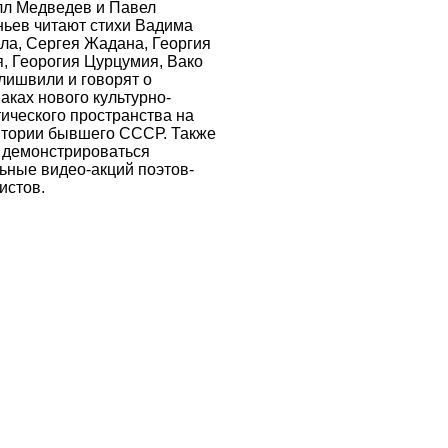
лл Медведев и Павел
ьев читают стихи Вадима
ла, Сергея Жадана, Георгия
, Георогия Цурцумия, Вако
лишвили и говорят о
аках нового культурно-
ического пространства на
итории бывшего СССР. Также
 демонстрироваться
ьные видео-акций поэтов-
истов.